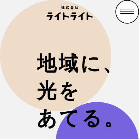
地域に、
光を
あてる。